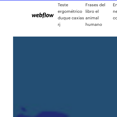
Teste
Frases del
E
ergométrico
libro el
n
duque caxias
animal
c
rj
humano