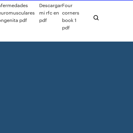
nfermedades
Descargar
Four
euromusculares
mi rfc en
corners
ongenita pdf
pdf
book 1
pdf